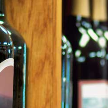
In winkelwag
Een mooie wijn gemaakt va
en Cabernet Sauvignon
Intens robijnrode wijn met e
elegant en complex met geure
cacao, kruiden en mentholt
10 maanden rijping op frans
fles
Tip: Open deze wijn minimaa