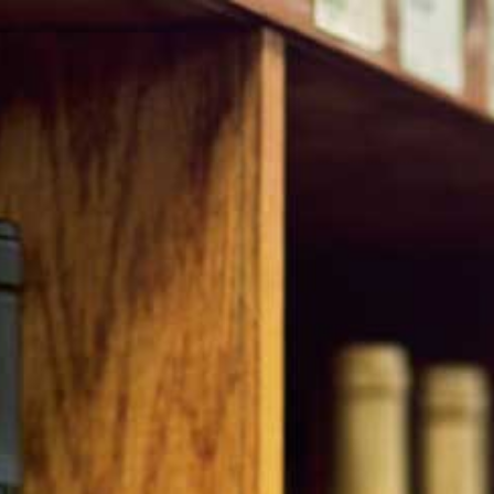
WITTE WIJN
ROSÉ EN DESSERT WIJN
SPUMANTE
LIMON
N
WIJNNIEUWS
REACTIES
WIJNTOURS
LEVERINGSVO
Guerrieri Nero
€ 22,95
Aantal