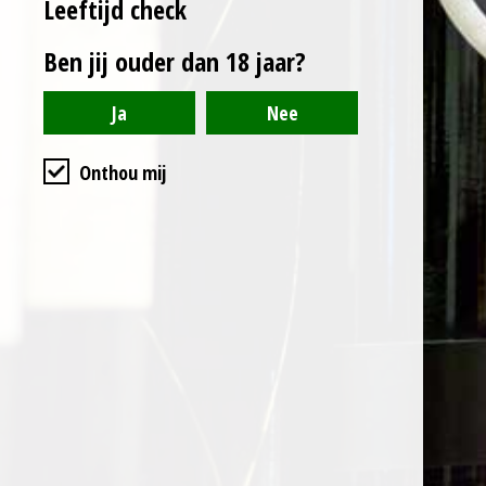
Leeftijd check
Ben jij ouder dan 18 jaar?
Onthou mij
Openingstijden
Maandag -
vrijdag: 9.00 -
18.00 uur
online 24/7
bereikbaar
KvK-nummer:
73138665