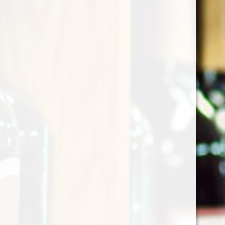
De olijfbomen van de
variëteit Leccio del
Corno, in de
olijfgaarden in
Scapezzano di
Senigallia, drukken een
intens fruitige olie uit
met "groene" geuren
van grote complexiteit
en intensiteit met het
hoogste aantal
polyfenolen van onze
oliën.
Perfect in onze stijl,
ondanks dat het een olie