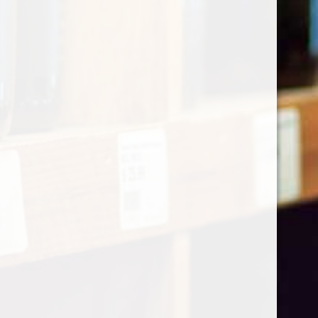
online 24/7 bereikbaar
KvK-nummer: 73138665